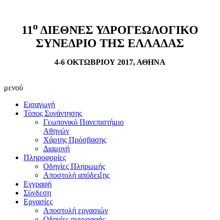
ο
11
ΔΙΕΘΝΕΣ ΥΔΡΟΓΕΩΛΟΓΙΚΟ
ΣΥΝΕΔΡΙΟ ΤΗΣ ΕΛΛΑΔΑΣ
4-6 ΟΚΤΩΒΡΙΟΥ 2017, ΑΘΗΝΑ
μενού
Εισαγωγή
Τόπος Συνάντησης
Γεωπονικό Πανεπιστήμιο
Αθηνών
Χάρτης Πρόσβασης
Διαμονή
Πληροφορίες
Οδηγίες Πληρωμής
Αποστολή απόδειξης
Εγγραφή
Σύνδεση
Εργασίες
Αποστολή εργασιών
Οδηγίες συγγραφής