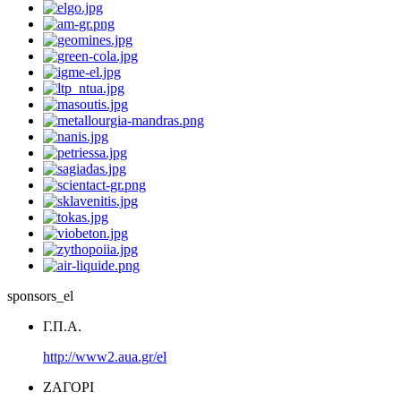
sponsors_el
Γ.Π.Α.
http://www2.aua.gr/el
ΖΑΓΟΡΙ