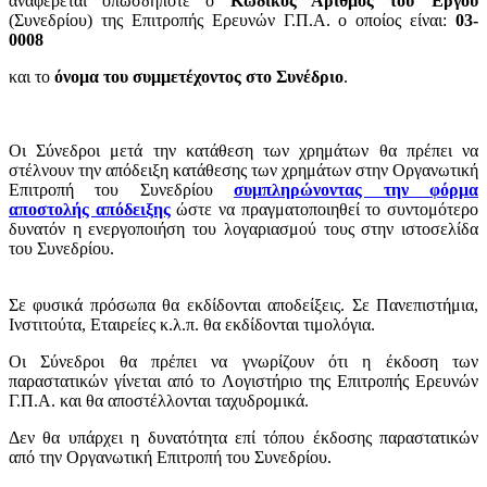
αναφέρεται οπωσδήποτε ο
Κωδικός Αριθμός του Έργου
(Συνεδρίου) της Επιτροπής Ερευνών Γ.Π.Α. ο οποίος είναι:
03-
0008
και το
όνομα του συμμετέχοντος στο Συνέδριο
.
Οι Σύνεδροι μετά την κατάθεση των χρημάτων θα πρέπει να
στέλνουν
την απόδειξη κατάθεσης των χρημάτων
στην Οργανωτική
Επιτροπή του Συνεδρίου
συμπληρώνοντας την φόρμα
αποστολής απόδειξης
ώστε να πραγματοποιηθεί το συντομότερο
δυνατόν η ενεργοποιήση του λογαριασμού τους στην ιστοσελίδα
του Συνεδρίου.
Σε φυσικά πρόσωπα θα εκδίδονται αποδείξεις. Σε Πανεπιστήμια,
Iνστιτούτα, Eταιρείες κ.λ.π. θα εκδίδονται τιμολόγια.
Οι Σύνεδροι θα πρέπει να γνωρίζουν ότι η έκδοση των
παραστατικών γίνεται από το Λογιστήριο της Επιτροπής Ερευνών
Γ.Π.Α. και θα αποστέλλονται ταχυδρομικά.
Δεν θα υπάρχει η δυνατότητα επί τόπου έκδοσης παραστατικών
από την Οργανωτική Επιτροπή του Συνεδρίου.