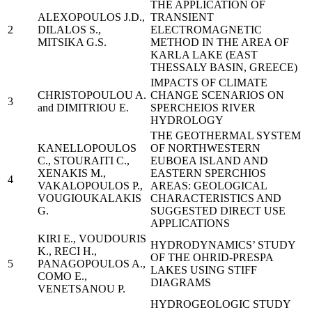
THE APPLICATION OF
ALEXOPOULOS J.D.,
TRANSIENT
2
DILALOS S.,
ELECTROMAGNETIC
MITSIKA G.S.
METHOD IN THE AREA OF
KARLA LAKE (EAST
THESSALY BASIN, GREECE)
IMPACTS OF CLIMATE
CHRISTOPOULOU A.
CHANGE SCENARIOS ON
3
and DIMITRIOU E.
SPERCHEIOS RIVER
HYDROLOGY
THE GEOTHERMAL SYSTEM
KANELLOPOULOS
OF NORTHWESTERN
C., STOURAITI C.,
EUBOEA ISLAND AND
XENAKIS M.,
EASTERN SPERCHIOS
4
VAKALOPOULOS P.,
AREAS: GEOLOGICAL
VOUGIOUKALAKIS
CHARACTERISTICS AND
G.
SUGGESTED DIRECT USE
APPLICATIONS
KIRI E., VOUDOURIS
HYDRODYNAMICS’ STUDY
K., RECI H.,
OF THE OHRID-PRESPA
5
PANAGOPOULOS A.,
LAKES USING STIFF
COMO E.,
DIAGRAMS
VENETSANOU P.
HYDROGEOLOGIC STUDY