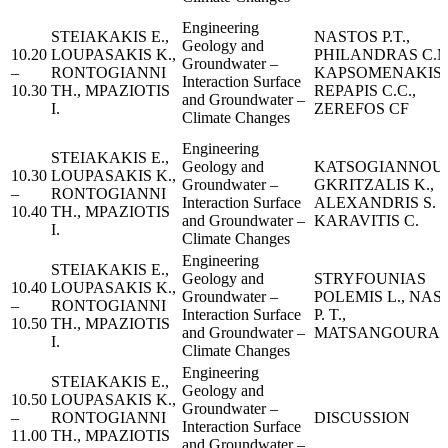
Engineering
STEIAKAKIS E.,
NASTOS P.T.,
Geology and
10.20
LOUPASAKIS K.,
PHILANDRAS C.M
Groundwater –
–
RONTOGIANNI
KAPSOMENAKIS J
Interaction Surface
10.30
TH., MPAZIOTIS
REPAPIS C.C.,
and Groundwater –
I.
ZEREFOS CF
Climate Changes
Engineering
STEIAKAKIS E.,
Geology and
KATSOGIANNOU I
10.30
LOUPASAKIS K.,
Groundwater –
GKRITZALIS K.,
–
RONTOGIANNI
Interaction Surface
ALEXANDRIS S.
10.40
TH., MPAZIOTIS
and Groundwater –
KARAVITIS C.
I.
Climate Changes
Engineering
STEIAKAKIS E.,
Geology and
STRYFOUNIAS
10.40
LOUPASAKIS K.,
Groundwater –
POLEMIS L., NAS
–
RONTOGIANNI
Interaction Surface
P. T.,
10.50
TH., MPAZIOTIS
and Groundwater –
MATSANGOURAS I
I.
Climate Changes
Engineering
STEIAKAKIS E.,
Geology and
10.50
LOUPASAKIS K.,
Groundwater –
–
RONTOGIANNI
DISCUSSION
Interaction Surface
11.00
TH., MPAZIOTIS
and Groundwater –