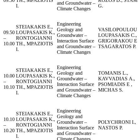
09.50
TH., MPAZIOTIS
ROZOS D., STAMA
and Groundwater –
I.
G.
Climate Changes
Engineering
STEIAKAKIS E.,
Geology and
VASILOPOULOU C
09.50
LOUPASAKIS K.,
Groundwater –
LOUPASAKIS C.,
–
RONTOGIANNI
Interaction Surface
GRIGORAKOU E.
10.00
TH., MPAZIOTIS
and Groundwater –
TSAGARATOS P.
I.
Climate Changes
Engineering
STEIAKAKIS E.,
Geology and
TOMANIS L.,
10.00
LOUPASAKIS K.,
Groundwater –
KAVVADIAS Α.,
–
RONTOGIANNI
Interaction Surface
PSOMIADIS Ε ,
10.10
TH., MPAZIOTIS
and Groundwater –
MICHAS S.
I.
Climate Changes
Engineering
STEIAKAKIS E.,
Geology and
10.10
LOUPASAKIS K.,
Groundwater –
POLYCHRONI I.,
–
RONTOGIANNI
Interaction Surface
NASTOS P.
10.20
TH., MPAZIOTIS
and Groundwater –
I.
Climate Changes