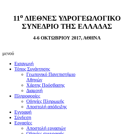
ο
11
ΔΙΕΘΝΕΣ ΥΔΡΟΓΕΩΛΟΓΙΚΟ
ΣΥΝΕΔΡΙΟ ΤΗΣ ΕΛΛΑΔΑΣ
4-6 ΟΚΤΩΒΡΙΟΥ 2017, ΑΘΗΝΑ
μενού
Εισαγωγή
Τόπος Συνάντησης
Γεωπονικό Πανεπιστήμιο
Αθηνών
Χάρτης Πρόσβασης
Διαμονή
Πληροφορίες
Οδηγίες Πληρωμής
Αποστολή απόδειξης
Εγγραφή
Σύνδεση
Εργασίες
Αποστολή εργασιών
Οδηγίες συγγραφής