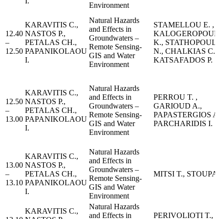
I.
Environment
Natural Hazards
KARAVITIS C.,
STAMELLOU E. ,
and Effects in
12.40
NASTOS P.,
KALOGEROPOUL
Groundwaters –
–
PETALAS CH.,
K., STATHOPOUL
Remote Sensing-
12.50
PAPANIKOLAOU
N., CHALKIAS C.
GIS and Water
I.
KATSAFADOS P.
Environment
Natural Hazards
KARAVITIS C.,
and Effects in
PERROU T. ,
12.50
NASTOS P.,
Groundwaters –
GARIOUD A.,
–
PETALAS CH.,
Remote Sensing-
PAPASTERGIOS A.
13.00
PAPANIKOLAOU
GIS and Water
PARCHARIDIS I.
I.
Environment
Natural Hazards
KARAVITIS C.,
and Effects in
13.00
NASTOS P.,
Groundwaters –
–
PETALAS CH.,
MITSI T., STOUPA
Remote Sensing-
13.10
PAPANIKOLAOU
GIS and Water
I.
Environment
Natural Hazards
KARAVITIS C.,
and Effects in
PERIVOLIOTI T.,