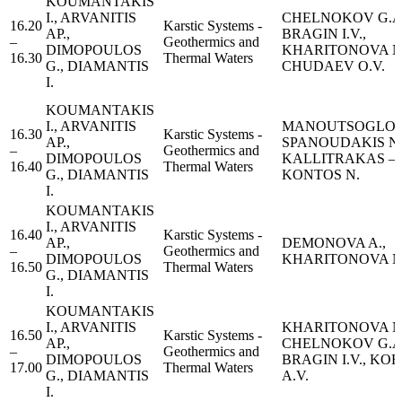
KOUMANTAKIS
I., ARVANITIS
CHELNOKOV G.A.
16.20
Karstic Systems -
AP.,
BRAGIN I.V.,
–
Geothermics and
DIMOPOULOS
KHARITONOVA N.
16.30
Thermal Waters
G., DIAMANTIS
CHUDAEV O.V.
I.
KOUMANTAKIS
I., ARVANITIS
MANOUTSOGLOU 
16.30
Karstic Systems -
AP.,
SPANOUDAKIS N.
–
Geothermics and
DIMOPOULOS
KALLITRAKAS –
16.40
Thermal Waters
G., DIAMANTIS
KONTOS N.
I.
KOUMANTAKIS
I., ARVANITIS
16.40
Karstic Systems -
AP.,
DEMONOVA A.,
–
Geothermics and
DIMOPOULOS
KHARITONOVA N
16.50
Thermal Waters
G., DIAMANTIS
I.
KOUMANTAKIS
I., ARVANITIS
KHARITONOVA N.
16.50
Karstic Systems -
AP.,
CHELNOKOV G.A.
–
Geothermics and
DIMOPOULOS
BRAGIN I.V., KO
17.00
Thermal Waters
G., DIAMANTIS
A.V.
I.