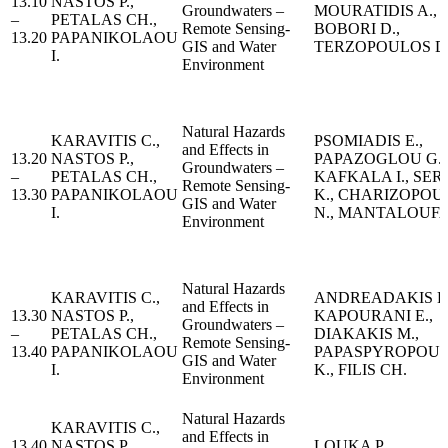
13.10
NASTOS P.,
Groundwaters –
MOURATIDIS A.,
–
PETALAS CH.,
Remote Sensing-
BOBORI D.,
13.20
PAPANIKOLAOU
GIS and Water
TERZOPOULOS D
I.
Environment
Natural Hazards
KARAVITIS C.,
PSOMIADIS E.,
and Effects in
13.20
NASTOS P.,
PAPAZOGLOU G.E
Groundwaters –
–
PETALAS CH.,
KAFKALA I., SER
Remote Sensing-
13.30
PAPANIKOLAOU
K., CHARIZOPOU
GIS and Water
I.
N., MANTALOUFA 
Environment
Natural Hazards
KARAVITIS C.,
ANDREADAKIS E.
and Effects in
13.30
NASTOS P.,
KAPOURANI E.,
Groundwaters –
–
PETALAS CH.,
DIAKAKIS M.,
Remote Sensing-
13.40
PAPANIKOLAOU
PAPASPYROPOU
GIS and Water
I.
K., FILIS CH.
Environment
Natural Hazards
KARAVITIS C.,
and Effects in
13.40
NASTOS P.,
LOUKA P.,