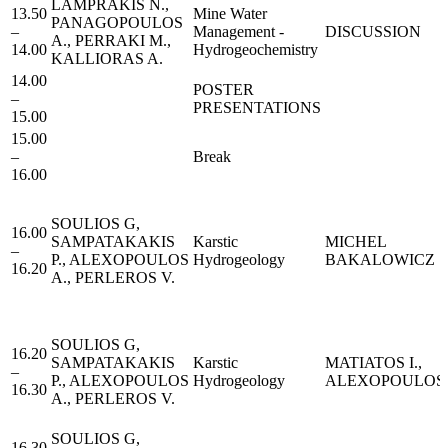
LAMPRAKIS N.,
13.50
Μine Water
PANAGOPOULOS
–
Management -
DISCUSSION
A., PERRAKI M.,
14.00
Hydrogeochemistry
KALLIORAS A.
14.00
POSTER
–
PRESENTATIONS
15.00
15.00
–
Break
16.00
SOULIOS G,
16.00
SAMPATAKAKIS
Karstic
MICHEL
–
P., ALEXOPOULOS
Hydrogeology
BAKALOWICZ
16.20
A., PERLEROS V.
SOULIOS G,
16.20
SAMPATAKAKIS
Karstic
MATIATOS I.,
–
P., ALEXOPOULOS
Hydrogeology
ALEXOPOULOS 
16.30
A., PERLEROS V.
SOULIOS G,
16.30