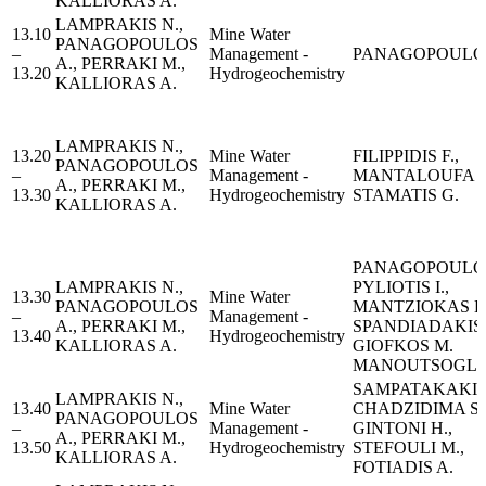
KALLIORAS A.
LAMPRAKIS N.,
13.10
Μine Water
PANAGOPOULOS
–
Management -
PANAGOPOULOS
A., PERRAKI M.,
13.20
Hydrogeochemistry
KALLIORAS A.
LAMPRAKIS N.,
13.20
Μine Water
FILIPPIDIS F.,
PANAGOPOULOS
–
Management -
MANTALOUFA I.
A., PERRAKI M.,
13.30
Hydrogeochemistry
STAMATIS G.
KALLIORAS A.
PANAGOPOULOS
LAMPRAKIS N.,
PYLIOTIS I.,
13.30
Μine Water
PANAGOPOULOS
MANTZIOKAS H.
–
Management -
A., PERRAKI M.,
SPANDIADAKIS 
13.40
Hydrogeochemistry
KALLIORAS A.
GIOFKOS M.
MANOUTSOGLO
SAMPATAKAKIS 
LAMPRAKIS N.,
13.40
Μine Water
CHADZIDIMA St.
PANAGOPOULOS
–
Management -
GINTONI H.,
A., PERRAKI M.,
13.50
Hydrogeochemistry
STEFOULI M.,
KALLIORAS A.
FOTIADIS A.