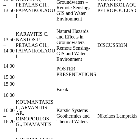
Groundwaters –
–
PETALAS CH.,
PAPANIKOLAOU Ι
Remote Sensing-
13.50
PAPANIKOLAOU
PETROPOULOS G.,
GIS and Water
I.
Environment
Natural Hazards
KARAVITIS C.,
and Effects in
13.50
NASTOS P.,
Groundwaters –
–
PETALAS CH.,
DISCUSSION
Remote Sensing-
14.00
PAPANIKOLAOU
GIS and Water
I.
Environment
14.00
POSTER
–
PRESENTATIONS
15.00
15.00
–
Break
16.00
KOUMANTAKIS
I., ARVANITIS
16.00
Karstic Systems -
AP.,
–
Geothermics and
Nikolaos Lamprakis
DIMOPOULOS
16.20
Thermal Waters
G., DIAMANTIS
I.