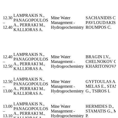
LAMPRAKIS N.,
12.30
Μine Water
SACHANIDIS C.,
PANAGOPOULOS
–
Management -
PAVLOUDAKIS F
A., PERRAKI M.,
12.40
Hydrogeochemistry
ROUMPOS C.
KALLIORAS A.
LAMPRAKIS N.,
12.40
Μine Water
BRAGIN I.V.,
PANAGOPOULOS
–
Management -
CHELNOKOV G.
A., PERRAKI M.,
12.50
Hydrogeochemistry
KHARITONOVA 
KALLIORAS A.
LAMPRAKIS N.,
12.50
Μine Water
GYFTOULAS A.,
PANAGOPOULOS
–
Management -
MELAS E., STA
A., PERRAKI M.,
13.00
Hydrogeochemistry
G., TSIROS I.
KALLIORAS A.
LAMPRAKIS N.,
13.00
Μine Water
HERMIDES D.,
PANAGOPOULOS
–
Management -
STAMATIS G., 
A., PERRAKI M.,
13.10
Hydrogeochemistry
P.