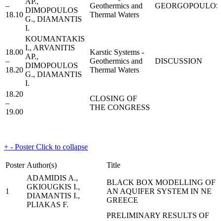
AP.,
–
Geothermics and
GEORGOPOULOS 
DIMOPOULOS
18.10
Thermal Waters
G., DIAMANTIS
I.
KOUMANTAKIS
I., ARVANITIS
18.00
Karstic Systems -
AP.,
–
Geothermics and
DISCUSSION
DIMOPOULOS
18.20
Thermal Waters
G., DIAMANTIS
I.
18.20
CLOSING OF
–
THE CONGRESS
19.00
+
-
Poster
Click to collapse
Poster
Author(s)
Title
ADAMIDIS A.,
BLACK BOX MODELLING OF
GKIOUGKIS I.,
1
AN AQUIFER SYSTEM IN NE
DIAMANTIS I.,
GREECE
PLIAKAS F.
PRELIMINARY RESULTS OF