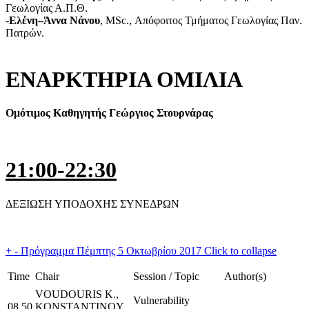
Γεωλογίας Α.Π.Θ.
-
Ελένη–Άννα Νάνου
, MSc., Απόφοιτος Τμήματος Γεωλογίας Παν.
Πατρών.
ΕΝΑΡΚΤΗΡΙΑ ΟΜΙΛΙΑ
Ομότιμος
Καθηγητής
Γεώργιος
Στουρνάρας
21:00-22:30
ΔΕΞΙΩΣΗ ΥΠΟΔΟΧΗΣ ΣΥΝΕΔΡΩΝ
+
-
Πρόγραμμα Πέμπτης 5 Οκτωβρίου 2017
Click to collapse
Time
Chair
Session / Topic
Author(s)
VOUDOURIS K.,
Vulnerability
08.50
KONSTANTINOY