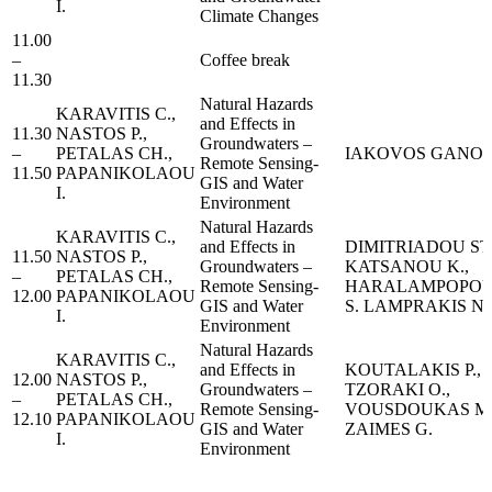
I.
Climate Changes
11.00
–
Coffee break
11.30
Natural Hazards
KARAVITIS C.,
and Effects in
11.30
NASTOS P.,
Groundwaters –
–
PETALAS CH.,
IAKOVOS GANOU
Remote Sensing-
11.50
PAPANIKOLAOU
GIS and Water
I.
Environment
Natural Hazards
KARAVITIS C.,
and Effects in
DIMITRIADOU ST.
11.50
NASTOS P.,
Groundwaters –
KATSANOU K.,
–
PETALAS CH.,
Remote Sensing-
HARALAMPOPO
12.00
PAPANIKOLAOU
GIS and Water
S. LAMPRAKIS N.
I.
Environment
Natural Hazards
KARAVITIS C.,
and Effects in
KOUTALAKIS P.,
12.00
NASTOS P.,
Groundwaters –
TZORAKI O.,
–
PETALAS CH.,
Remote Sensing-
VOUSDOUKAS M
12.10
PAPANIKOLAOU
GIS and Water
ZAIMES G.
I.
Environment