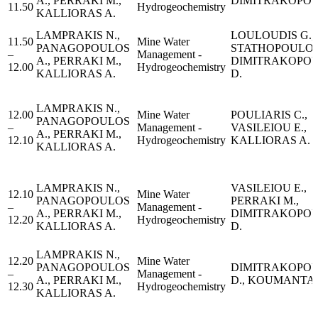
A., PERRAKI M.,
DIMITRAKOPO
11.50
Hydrogeochemistry
KALLIORAS A.
LAMPRAKIS N.,
LOULOUDIS G.,
11.50
Μine Water
PANAGOPOULOS
STATHOPOULOS 
–
Management -
A., PERRAKI M.,
DIMITRAKOPO
12.00
Hydrogeochemistry
KALLIORAS A.
D.
LAMPRAKIS N.,
12.00
Μine Water
POULIARIS C.,
PANAGOPOULOS
–
Management -
VASILEIOU E.,
A., PERRAKI M.,
12.10
Hydrogeochemistry
KALLIORAS A.
KALLIORAS A.
LAMPRAKIS N.,
VASILEIOU E.,
12.10
Μine Water
PANAGOPOULOS
PERRAKI M.,
–
Management -
A., PERRAKI M.,
DIMITRAKOPO
12.20
Hydrogeochemistry
KALLIORAS A.
D.
LAMPRAKIS N.,
12.20
Μine Water
PANAGOPOULOS
DIMITRAKOPO
–
Management -
A., PERRAKI M.,
D., KOUMANTAKI
12.30
Hydrogeochemistry
KALLIORAS A.