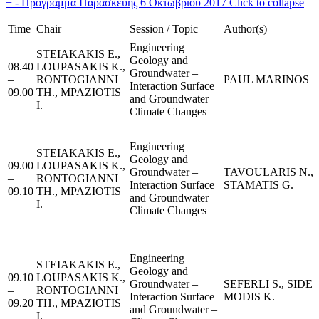
+
-
Πρόγραμμα Παρασκευής 6 Οκτωβρίου 2017
Click to collapse
Time
Chair
Session / Topic
Author(s)
Engineering
STEIAKAKIS E.,
Geology and
08.40
LOUPASAKIS K.,
Groundwater –
–
RONTOGIANNI
PAUL MARINOS
Interaction Surface
09.00
TH., MPAZIOTIS
and Groundwater –
I.
Climate Changes
Engineering
STEIAKAKIS E.,
Geology and
09.00
LOUPASAKIS K.,
Groundwater –
TAVOULARIS N.,
–
RONTOGIANNI
Interaction Surface
STAMATIS G.
09.10
TH., MPAZIOTIS
and Groundwater –
I.
Climate Changes
Engineering
STEIAKAKIS E.,
Geology and
09.10
LOUPASAKIS K.,
Groundwater –
SEFERLI S., SIDER
–
RONTOGIANNI
Interaction Surface
MODIS K.
09.20
TH., MPAZIOTIS
and Groundwater –
I.