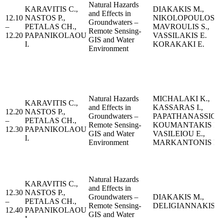
Natural Hazards
KARAVITIS C.,
DIAKAKIS M.,
and Effects in
12.10
NASTOS P.,
NIKOLOPOULOS E.
Groundwaters –
–
PETALAS CH.,
MAVROULIS S.,
Remote Sensing-
12.20
PAPANIKOLAOU
VASSILAKIS E.
GIS and Water
I.
KORAKAKI E.
Environment
Natural Hazards
MICHALAKI K.,
KARAVITIS C.,
and Effects in
KASSARAS I.,
12.20
NASTOS P.,
Groundwaters –
PAPATHANASSIOU
–
PETALAS CH.,
Remote Sensing-
KOUMANTAKIS I.
12.30
PAPANIKOLAOU
GIS and Water
VASILEIOU E.,
I.
Environment
MARKANTONIS K
Natural Hazards
KARAVITIS C.,
and Effects in
12.30
NASTOS P.,
Groundwaters –
DIAKAKIS M.,
–
PETALAS CH.,
Remote Sensing-
DELIGIANNAKIS 
12.40
PAPANIKOLAOU
GIS and Water