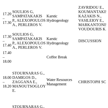
ZAVRIDOU E.,
SOULIOS G,
KOUMANTAKIS I
17.20
SAMPATAKAKIS
Karstic
KAZAKIS N.,
–
P., ALEXOPOULOS
Hydrogeology
VASILEIOY E.,
17.30
A., PERLEROS V.
MARKANTONIS 
VOUDOURIS K.
SOULIOS G,
17.30
SAMPATAKAKIS
Karstic
–
DISCUSSION
P., ALEXOPOULOS
Hydrogeology
17.40
A., PERLEROS V.
17.40
–
Coffee Break
18.00
STOURNARAS G.,
18.00
DAMIGOS D.,
Water Resources
–
ZAGGANA E.,
CHRISTOPH SC
Management
18.20
MANOUTSOGLOY
E.
STOURNARAS G.,