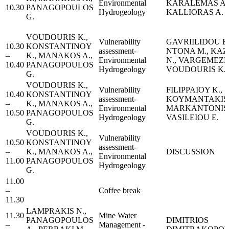
Environmental
KARALEMAS A.
10.30
PANAGOPOULOS
Hydrogeology
KALLIORAS A.
G.
VOUDOURIS K.,
Vulnerability
GAVRIILIDOU E.
10.30
KONSTANTINOY
assessment-
NTONA M., KAZ
–
K., MANAKOS A.,
Environmental
N., VARGEMEZIS
10.40
PANAGOPOULOS
Hydrogeology
VOUDOURIS K.
G.
VOUDOURIS K.,
Vulnerability
FILIPPAIOY K.,
10.40
KONSTANTINOY
assessment-
KOYMANTAKIS I
–
K., MANAKOS A.,
Environmental
MARKANTONIS 
10.50
PANAGOPOULOS
Hydrogeology
VASILEIOU E.
G.
VOUDOURIS K.,
Vulnerability
10.50
KONSTANTINOY
assessment-
–
K., MANAKOS A.,
DISCUSSION
Environmental
11.00
PANAGOPOULOS
Hydrogeology
G.
11.00
–
Coffee break
11.30
LAMPRAKIS N.,
11.30
Μine Water
PANAGOPOULOS
DIMITRIOS
–
Management -