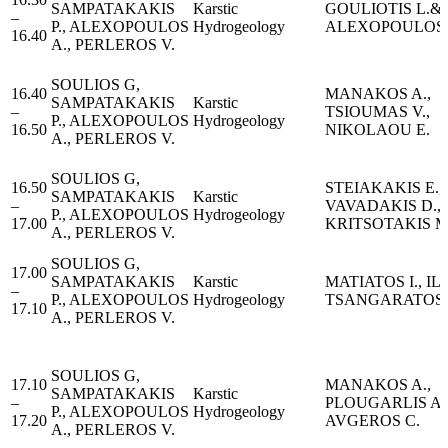
SAMPATAKAKIS
Karstic
GOULIOTIS L.&
–
P., ALEXOPOULOS
Hydrogeology
ALEXOPOULOS 
16.40
A., PERLEROS V.
SOULIOS G,
16.40
MANAKOS A.,
SAMPATAKAKIS
Karstic
–
TSIOUMAS V.,
P., ALEXOPOULOS
Hydrogeology
16.50
NIKOLAOU E.
A., PERLEROS V.
SOULIOS G,
16.50
STEIAKAKIS E.,
SAMPATAKAKIS
Karstic
–
VAVADAKIS D.,
P., ALEXOPOULOS
Hydrogeology
17.00
KRITSOTAKIS Μ
A., PERLEROS V.
SOULIOS G,
17.00
SAMPATAKAKIS
Karstic
MATIATOS I., ILIA
–
P., ALEXOPOULOS
Hydrogeology
TSANGARATOS 
17.10
A., PERLEROS V.
SOULIOS G,
17.10
MANAKOS A.,
SAMPATAKAKIS
Karstic
–
PLOUGARLIS A.
P., ALEXOPOULOS
Hydrogeology
17.20
AVGEROS C.
A., PERLEROS V.