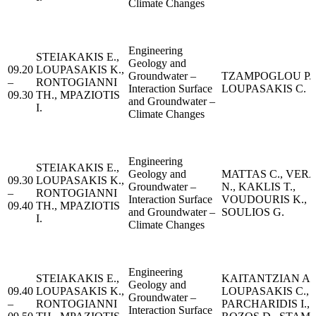
Climate Changes
Engineering
STEIAKAKIS E.,
Geology and
09.20
LOUPASAKIS K.,
Groundwater –
TZAMPOGLOU P.,
–
RONTOGIANNI
Interaction Surface
LOUPASAKIS C.
09.30
TH., MPAZIOTIS
and Groundwater –
I.
Climate Changes
Engineering
STEIAKAKIS E.,
Geology and
MATTAS C., VER
09.30
LOUPASAKIS K.,
Groundwater –
N., KAKLIS T.,
–
RONTOGIANNI
Interaction Surface
VOUDOURIS K.,
09.40
TH., MPAZIOTIS
and Groundwater –
SOULIOS G.
I.
Climate Changes
Engineering
STEIAKAKIS E.,
KAITANTZIAN A.,
Geology and
09.40
LOUPASAKIS K.,
LOUPASAKIS C.,
Groundwater –
–
RONTOGIANNI
PARCHARIDIS I.,
Interaction Surface