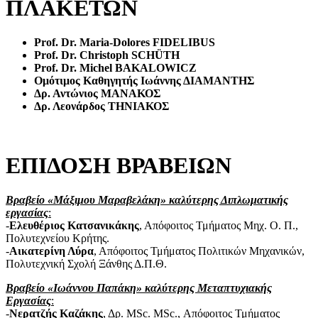
ΠΛΑΚΕΤΩΝ
Prof. Dr. Maria-Dolores F
IDELIBUS
Prof. Dr. Christoph S
CHÜTH
Prof. Dr. Michel B
AKALOWICZ
Ομότιμος Καθηγητής Ιωάννης ΔΙΑΜΑΝΤΗΣ
Δρ. Αντώνιος ΜΑΝΑΚΟΣ
Δρ. Λεονάρδος ΤΗΝΙΑΚΟΣ
ΕΠΙΔΟΣΗ ΒΡΑΒΕΙΩΝ
Βραβείο «Μάξιμου Μαραβελάκη» καλύτερης Διπλωματικής
εργασίας
:
-
Ελευθέριος Κατσανικάκης
, Απόφοιτος Τμήματος Μηχ. Ο. Π.,
Πολυτεχνείου Κρήτης.
-
Αικατερίνη Λύρα
, Απόφοιτος Τμήματος Πολιτικών Μηχανικών,
Πολυτεχνική Σχολή Ξάνθης Δ.Π.Θ.
Βραβείο «Ιωάννου Παπάκη» καλύτερης Μεταπτυχιακής
Εργασίας
:
-
Νερατζής Καζάκης
, Δρ. MSc. MSc., Απόφοιτος Τμήματος