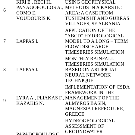
KΙRI E., RECI H.,
USING GEOPHYSICAL
PANAGOPOULOS A.,
METHODS IN A KARSTIC
6
COMO E.
AREA: A CASE FROM
VOUDOURIS K.
TUSHEMISHT AND GURRAS
VILLAGES, SE ALBANIA
APPLICATION OF THE
“ABCD” HYDROLOGICAL
7
LAPPAS I.
MODEL TO A LONG – TERM
FLOW DISCHARGE
TIMESERIES SIMULATION
MONTHLY RAINFALL
TIMESERIES SIMULATION
8
LAPPAS I.
BASED ON ARTIFICIAL
NEURAL NETWORK
TECHNIQUE
IMPLEMENTATION OF CSDA
FRAMEWORK IN THE
LYRA A., PLIAKAS F.,
MANAGEMENT OF THE
9
KAZAKIS N.
ALMYROS BASIN,
MAGNESIA PREFECTURE,
GREECE.
HYDROGEOLOGICAL
ASSESSMENT OF
GROUNDWATER
PAPADOPOULOS C.,