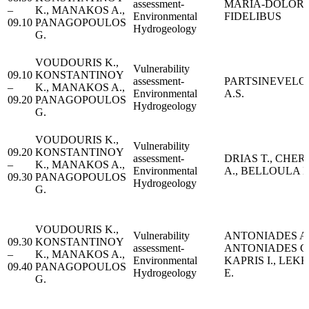
assessment-
MARIA-DOLOR
–
K., MANAKOS A.,
Environmental
FIDELIBUS
09.10
PANAGOPOULOS
Hydrogeology
G.
VOUDOURIS K.,
Vulnerability
09.10
KONSTANTINOY
assessment-
PARTSINEVELO
–
K., MANAKOS A.,
Environmental
A.S.
09.20
PANAGOPOULOS
Hydrogeology
G.
VOUDOURIS K.,
Vulnerability
09.20
KONSTANTINOY
assessment-
DRIAS T., CHERI
–
K., MANAKOS A.,
Environmental
A., BELLOULA 
09.30
PANAGOPOULOS
Hydrogeology
G.
VOUDOURIS K.,
Vulnerability
ANTONIADES A.
09.30
KONSTANTINOY
assessment-
ANTONIADES C.
–
K., MANAKOS A.,
Environmental
KAPRIS I., LEK
09.40
PANAGOPOULOS
Hydrogeology
E.
G.