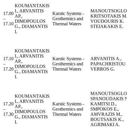
KOUMANTAKIS
I., ARVANITIS
MANOUTSOGLOU 
17.00
Karstic Systems -
AP.,
KRITSOTAKIS M.,
–
Geothermics and
DIMOPOULOS
VOUDOURIS K.
17.10
Thermal Waters
G., DIAMANTIS
STEIAKAKIS E.
I.
KOUMANTAKIS
I., ARVANITIS
17.10
Karstic Systems -
ARVANITIS A.,
AP.,
–
Geothermics and
PAPACHRISTOU 
DIMOPOULOS
17.20
Thermal Waters
VERROS G.
G., DIAMANTIS
I.
MANOUTSOGLOU 
KOUMANTAKIS
SPANOUDAKIS N.
I., ARVANITIS
17.20
Karstic Systems -
KAMITSI D.,
AP.,
–
Geothermics and
SMPOKOS E.,
DIMOPOULOS
17.30
Thermal Waters
AMVRAZIS M.,
G., DIAMANTIS
BOUTSAKIS K.,
I.
AGRIMAKI A.