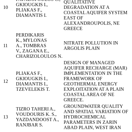
QUALITATIVE
GKIOUGKIS I.,
10
DEGRADATION AT A
PLIAKAS F.,
COASTAL AQUIFER SYSTEM
DIAMANTIS I.
EAST OF
ALEXANDROUPOLIS, NE
GREECE
PERDIKARIS
K., MYLONAS
NITRATE POLLUTION IN
11
A., TOMBRAS
ARGOLIS PLAIN
V., ZAGANA E.,
CHARIZOLOULOS N.
DESIGN OF MANAGED
AQUIFER RECHARGE (MAR)
PLIAKAS F.,
IMPLEMENTATION IN THE
GKIOUGKIS I.,
FRAMEWORK OF
12
DIAMANTIS I.,
GEOTHERMAL ENERGY
TZEVELEKIS T.
EXPLOITATION AT A PLAIN
COASTAL AREA OF NE
GREECE.
GROUNDWATER QUALITY
TIZRO TAHERI A.,
AND SPATIAL VARIATION OF
VOUDOURIS K. S.,
13
HYDROCHEMICAL
YAZDANDOOST A.,
PARAMETERS IN ZARIN
RANJBAR S.
ABAD PLAIN, WEST IRAN