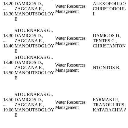
18.20
DAMIGOS D.,
ALEXOPOULOS A
Water Resources
–
ZAGGANA E.,
CHRISTODOUL
Management
18.30
MANOUTSOGLOY
I.
E.
STOURNARAS G.,
18.30
DAMIGOS D.,
DAMIGOS D.,
Water Resources
–
ZAGGANA E.,
TENTES G.,
Management
18.40
MANOUTSOGLOY
CHRISTANTONI
E.
STOURNARAS G.,
18.40
DAMIGOS D.,
Water Resources
–
ZAGGANA E.,
NTONTOS B.
Management
18.50
MANOUTSOGLOY
E.
STOURNARAS G.,
18.50
DAMIGOS D.,
FARMAKI P.,
Water Resources
–
ZAGGANA E.,
TRANOULIDIS A
Management
19.00
MANOUTSOGLOY
KATARACHIA A
E.